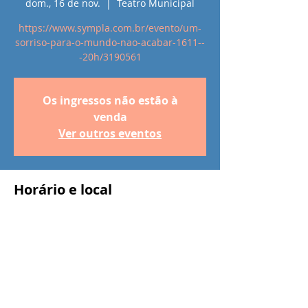
dom., 16 de nov.
  |  
Teatro Municipal
https://www.sympla.com.br/evento/um-
sorriso-para-o-mundo-nao-acabar-1611--
-20h/3190561
Os ingressos não estão à
venda
Ver outros eventos
Horário e local
16 de nov. de 2025, 20:00
Teatro Municipal, Centro, São João da Boa
Vista - SP, 13870-217, Brasil